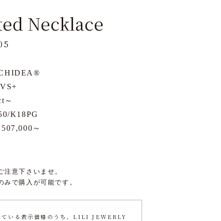
ted Necklace
05
CHIDEA®
 VS+
ct～
50/K18PG
,507,000～
ご注意下さいませ。
のみで購入が可能です。
いる表示価格のうち、LILI JEWERLY